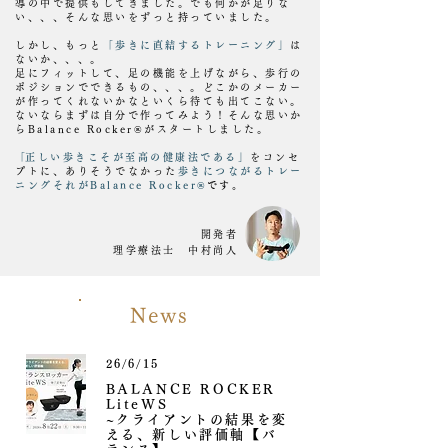
導の中で提供もしてきました。でも何かが足りな
い、、、そんな思いをずっと持っていました。
しかし、もっと
「歩きに直結するトレーニング」
は
ないか、、、。
足にフィットして、足の機能を上げながら、歩行の
ポジションでできるもの、、、。どこかのメーカー
が作ってくれないかなといくら待ても出てこない。
ないならまずは自分で作ってみよう！そんな思いか
らBalance Rocker®がスタートしました。
​「
正しい歩きこそが至高の健康法である」
をコンセ
プトに、ありそうでなかった
歩きにつながるトレー
ニングそれがBalance Rocker®
です。
開発者
理学療法士 中村尚人
News
26/6/15
BALANCE ROCKER
LiteWS
~クライアントの結果を変
える、新しい評価軸【バ