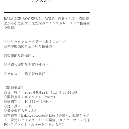
ランス】~
BALANCE ROCKER LiteWSで、内耳・視覚・深部感
覚から引き出す、最先端のバランストレーニング指導法
を習得。
＼＼ワークショップで得られること／／
◎科学的根拠に基づいた指導力
◎客観的な評価能力
◎指導の差別化と専門性向上
◎テキスト・修了証の発行
【開催概要】
◎日 時： 2026年8月22日（土）9:30-11:30
◎開催方法：オンライン（zoom）
◎受講料： 10,444円（税込）
◎定 員： 50名
◎最少催行人数：3名
◎準備物：Balance Rocker® Lite（必須）、配布テキス
ト、安定したインターネット環境、カメラ・マイク付き
PC/タブレット（スマートフォンも可）